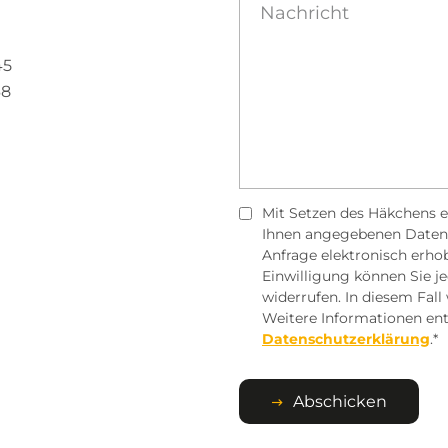
45
68
Zustimmung
Mit Setzen des Häkchens er
Ihnen angegebenen Daten
Anfrage elektronisch erho
Einwilligung können Sie je
widerrufen. In diesem Fal
Weitere Informationen ent
Datenschutzerklärung
.*
Abschicken