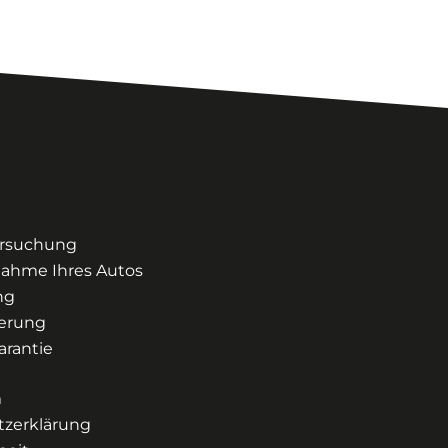
rsuchung
ahme Ihres Autos
ng
herung
arantie
m
tzerklärung